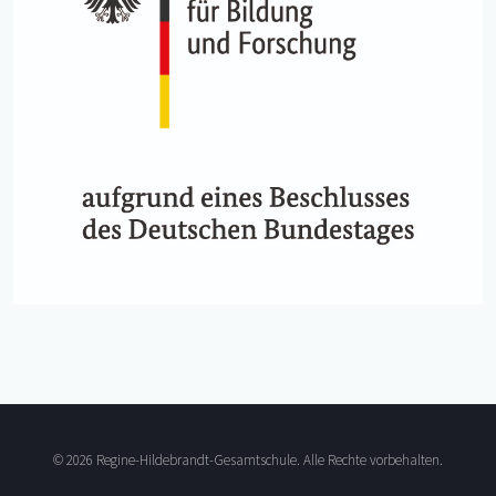
© 2026 Regine-Hildebrandt-Gesamtschule. Alle Rechte vorbehalten.