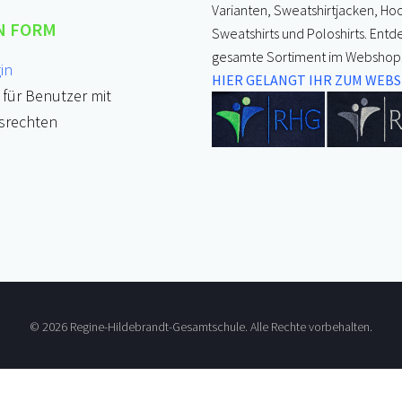
Varianten, Sweatshirtjacken, Ho
N FORM
Sweatshirts und Poloshirts. Entd
gesamte Sortiment im Webshop
in
HIER GELANGT IHR ZUM WEB
für Benutzer mit
fsrechten
© 2026 Regine-Hildebrandt-Gesamtschule. Alle Rechte vorbehalten.