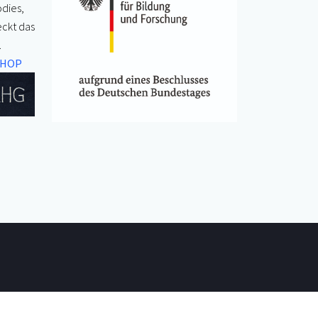
odies,
eckt das
.
SHOP