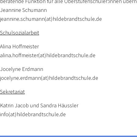
beratende Funktion für alle Oberstufenschüler:innen über
Jeannine Schumann
jeannine.schumann(at)hildebrandtschule.de
Schulsozialarbeit
Alina Hoffmeister
alina.hoffmeister(at)hildebrandtschule.de
Jocelyne Erdmann
jocelyne.erdmann(at)hildebrandtschule.de
Sekretariat
Katrin Jacob und Sandra Häussler
info(at)hildebrandtschule.de