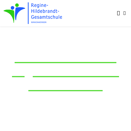
„Der Sinn des Lebens liegt im Miteinander.“
Regine Hildebrandt
Willkommen an der
Regine-Hildebrandt-
Gesamtschule
Bei uns sind alle Kinder und Jugendlichen willkommen – mit ihren
unterschiedlichen Stärken und Schwächen, mit oder ohne
Beeinträchtigung und unabhängig von ihrer Nationalität oder
Religion.