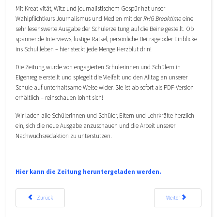
Mit Kreativität, Witz und journalistischem Gespür hat unser
Wahlpflichtkurs Journalismus und Medien mit der
RHG Breaktime
eine
sehr lesenswerte Ausgabe der Schülerzeitung auf die Beine gestellt. Ob
spannende Interviews, lustige Rätsel, persönliche Beiträge oder Einblicke
ins Schullleben – hier steckt jede Menge Herzblut drin!
Die Zeitung wurde von engagierten Schülerinnen und Schülern in
Eigenregie erstellt und spiegelt die Vielfalt und den Alltag an unserer
Schule auf unterhaltsame Weise wider. Sie ist ab sofort als PDF-Version
erhältlich – reinschauen lohnt sich!
Wir laden alle Schülerinnen und Schüler, Eltern und Lehrkräfte herzlich
ein, sich die neue Ausgabe anzuschauen und die Arbeit unserer
Nachwuchsredaktion zu unterstützen.
Hier kann die Zeitung heruntergeladen werden.
Vorheriger Beitrag: Fahranträge für das Schuljahr 2025/2026
Nächster Beitrag: Span
Zurück
Weiter